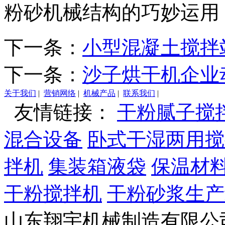
粉砂机械结构的巧妙运用
下一条：
小型混凝土搅拌
下一条：
沙子烘干机企业
关于我们
|
营销网络
|
机械产品
|
联系我们
|
友情链接：
干粉腻子搅
混合设备
卧式干湿两用搅
拌机
集装箱液袋
保温材
干粉搅拌机
干粉砂浆生产
山东翔宇机械制造有限公司