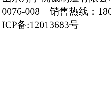
0076-008 销售热线：18
ICP备:12013683号