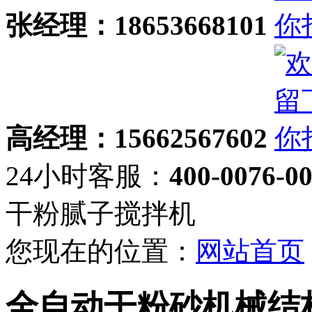
张经理：18653668101
高经理：15662567602
24小时客服：
400-0076-0
干粉腻子搅拌机
您现在的位置：
网站首页
全自动干粉砂机械结