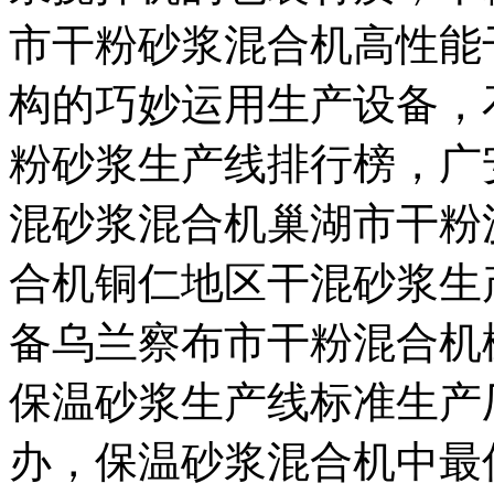
市干粉砂浆混合机高性能
构的巧妙运用生产设备，
粉砂浆生产线排行榜，广
混砂浆混合机巢湖市干粉
合机铜仁地区干混砂浆生
备乌兰察布市干粉混合机
保温砂浆生产线标准生产
办，保温砂浆混合机中最