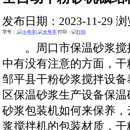
发布日期：2023-11-29 
字号：
|
打印：
。周口市保温砂浆搅拌
中有没有注意的方面，干
邹平县干粉砂浆搅拌设备
区保温砂浆生产设备保温
砂浆包装机如何来保养，
浆搅拌机的包装材质，干