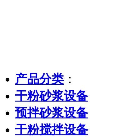
产品分类
：
干粉砂浆设备
预拌砂浆设备
干粉搅拌设备