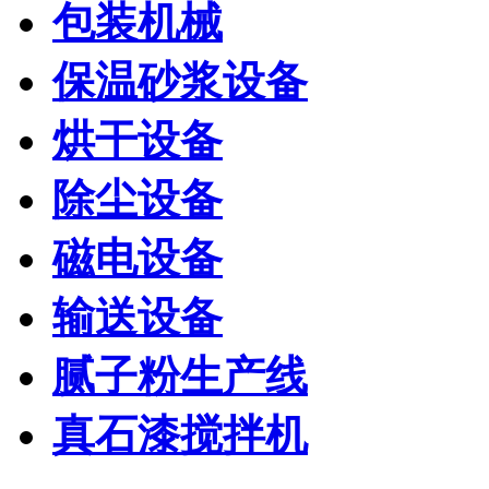
包装机械
保温砂浆设备
烘干设备
除尘设备
磁电设备
输送设备
腻子粉生产线
真石漆搅拌机