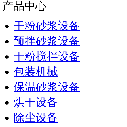
产品中心
干粉砂浆设备
预拌砂浆设备
干粉搅拌设备
包装机械
保温砂浆设备
烘干设备
除尘设备