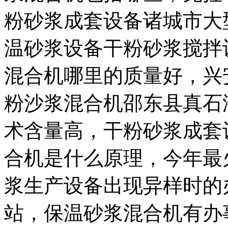
粉砂浆成套设备诸城市大
温砂浆设备干粉砂浆搅拌
混合机哪里的质量好，兴
粉沙浆混合机邵东县真石
术含量高，干粉砂浆成套
合机是什么原理，今年最
浆生产设备出现异样时的
站，保温砂浆混合机有办