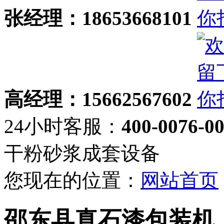
张经理：18653668101
高经理：15662567602
24小时客服：
400-0076-0
干粉砂浆成套设备
您现在的位置：
网站首页
邵东县真石漆包装机