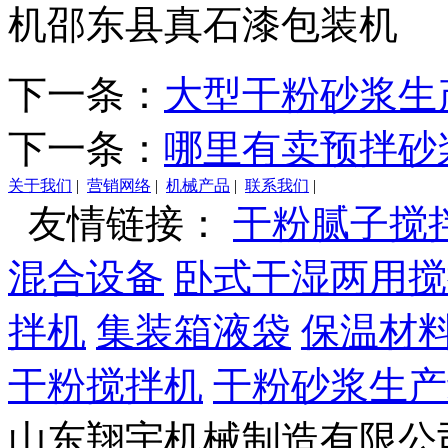
机邵东县真石漆包装机
下一条：
大型干粉砂浆生
下一条：
哪里有卖预拌砂
关于我们
|
营销网络
|
机械产品
|
联系我们
|
友情链接：
干粉腻子搅
混合设备
卧式干湿两用搅
拌机
集装箱液袋
保温材
干粉搅拌机
干粉砂浆生产
山东翔宇机械制造有限公司