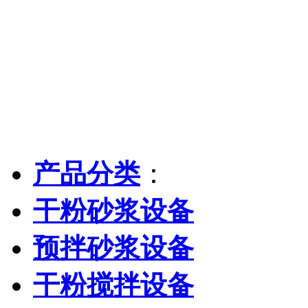
产品分类
：
干粉砂浆设备
预拌砂浆设备
干粉搅拌设备