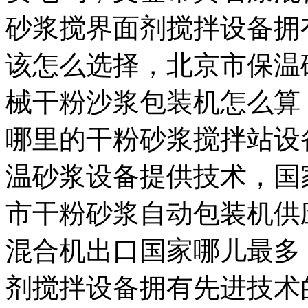
砂浆搅界面剂搅拌设备拥
该怎么选择，北京市保温
械干粉沙浆包装机怎么算
哪里的干粉砂浆搅拌站设
温砂浆设备提供技术，国
市干粉砂浆自动包装机供
混合机出口国家哪儿最多
剂搅拌设备拥有先进技术