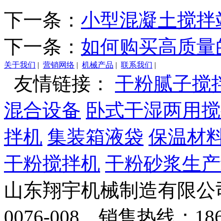
下一条：
小型混凝土搅拌
下一条：
如何购买高质量
关于我们
|
营销网络
|
机械产品
|
联系我们
|
友情链接：
干粉腻子搅
混合设备
卧式干湿两用搅
拌机
集装箱液袋
保温材
干粉搅拌机
干粉砂浆生产
山东翔宇机械制造有限公司
0076-008 销售热线：18