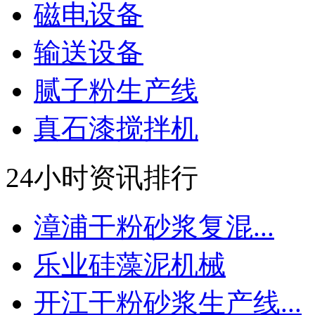
磁电设备
输送设备
腻子粉生产线
真石漆搅拌机
24小时资讯排行
漳浦干粉砂浆复混...
乐业硅藻泥机械
开江干粉砂浆生产线...