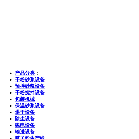
产品分类
：
干粉砂浆设备
预拌砂浆设备
干粉搅拌设备
包装机械
保温砂浆设备
烘干设备
除尘设备
磁电设备
输送设备
腻子粉生产线